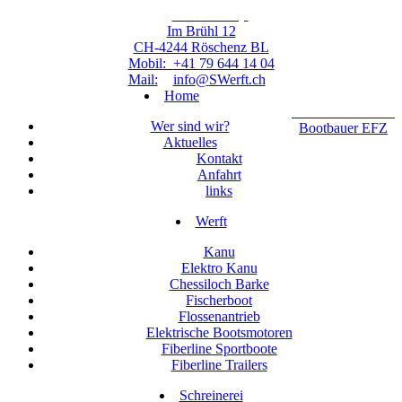
Steiner Werft
Im Brühl 12
CH-4244 Röschenz BL
Mobil:
+41 79 644 14 04
Mail:
info
@
SWerft.ch
Home
Marcellus Steiner
Wer sind wir?
Bootbauer EFZ
Aktuelles
Kontakt
Anfahrt
links
Werft
Kanu
Elektro Kanu
Chessiloch Barke
Fischerboot
Flossenantrieb
Elektrische Bootsmotoren
Fiberline Sportboote
Fiberline Trailers
Schreinerei