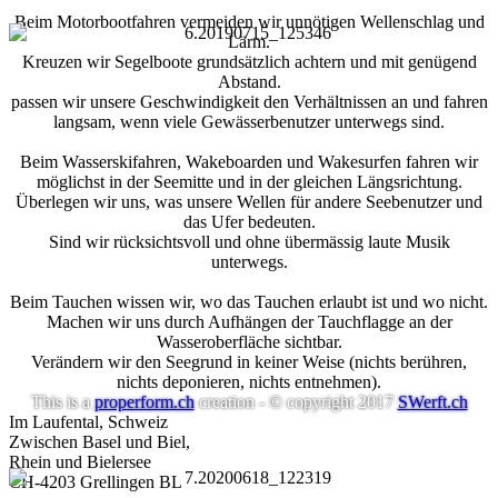
Beim Motorbootfahren vermeiden wir unnötigen Wellenschlag und
Lärm.
Kreuzen wir Segelboote grundsätzlich achtern und mit genügend
Abstand.
passen wir unsere Geschwindigkeit den Verhältnissen an und fahren
langsam, wenn viele Gewässerbenutzer unterwegs sind.
Beim Wasserskifahren, Wakeboarden und Wakesurfen fahren wir
möglichst in der Seemitte und in der gleichen Längsrichtung.
Überlegen wir uns, was unsere Wellen für andere Seebenutzer und
das Ufer bedeuten.
Sind wir rücksichtsvoll und ohne übermässig laute Musik
unterwegs.
Beim Tauchen wissen wir, wo das Tauchen erlaubt ist und wo nicht.
Machen wir uns durch Aufhängen der Tauchflagge an der
Wasseroberfläche sichtbar.
Verändern wir den Seegrund in keiner Weise (nichts berühren,
nichts deponieren, nichts entnehmen).
This is a
properform.ch
creation - © copyright 2017
SWerft.ch
Im Laufental, Schweiz
Zwischen Basel und Biel,
Rhein und Bielersee
CH-4203 Grellingen BL