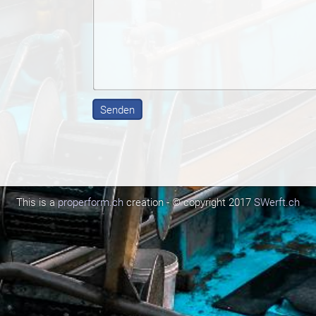
This is a
properform.ch
creation - © copyright 2017
SWerft.ch