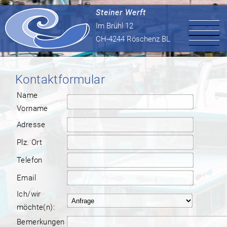
Steiner Werft
Im Brühl 12
CH-4244 Röschenz BL
Kontaktformular
Name
Vorname
Adresse
Plz. Ort
Telefon
Email
Ich/wir
möchte(n):
Bemerkungen